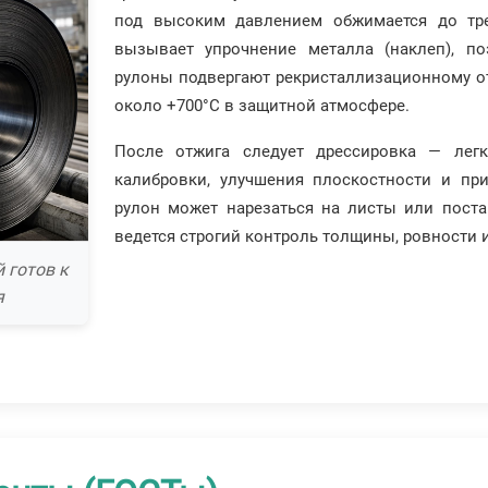
под высоким давлением обжимается до тр
вызывает упрочнение металла (наклеп), по
рулоны подвергают рекристаллизационному от
около +700°C в защитной атмосфере.
После отжига следует дрессировка — легк
калибровки, улучшения плоскостности и пр
рулон может нарезаться на листы или поста
ведется строгий контроль толщины, ровности и
 готов к
я