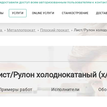
едоставили доступ всем авторизованным пользователям к контак
ЗЫ
УСЛУГИ
ONLINE УСЛУГИ
СТАНКОСТРОЕНИЕ
ДОСТА
та
Металлопрокат
Плоский прокат
Лист/Рулон холод
›
›
›
ист/Рулон холоднокатаный (х/
Примеры работ
Исполнители
Обо