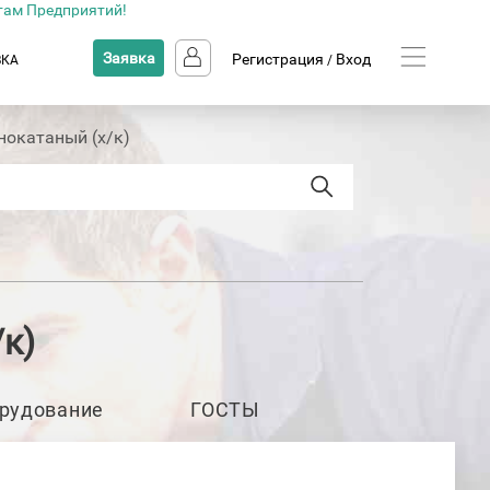
там Предприятий!
Заявка
Регистрация
Вход
ВКА
/
нокатаный (х/к)
к)
рудование
ГОСТЫ