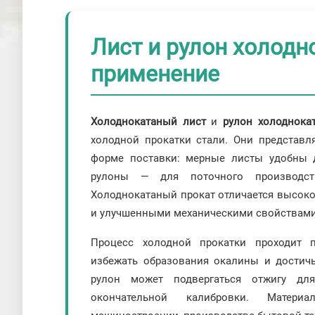
Лист и рулон холодн
применение
Холоднокатаный лист
и
рулон холоднока
холодной прокатки стали. Они представл
форме поставки: мерные листы удобны д
рулоны — для поточного производст
Холоднокатаный прокат отличается высоко
и улучшенными механическими свойствами
Процесс холодной прокатки проходит п
избежать образования окалины и достич
рулон может подвергаться отжигу дл
окончательной калибровки. Матери