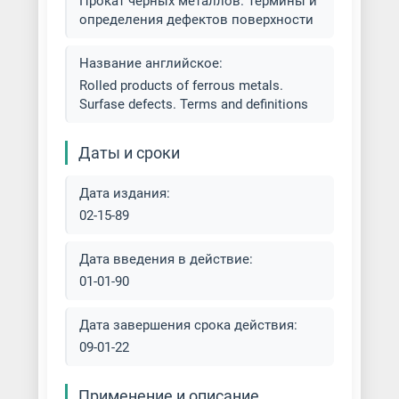
Прокат черных металлов. Термины и
определения дефектов поверхности
Лист/Рулон оцинкованный
Название английское:
Лист/Рулон холоднокатаный (х/
Rolled products of ferrous metals.
к)
Surfase defects. Terms and definitions
Металлопрокат
Даты и сроки
Металлочерепица
Дата издания:
Полоса стальная
02-15-89
Производство проката
Дата введения в действие:
01-01-90
Прокатка на обжимных станах
Дата завершения срока действия:
Прокатка на пилигримовых
09-01-22
станах
Применение и описание