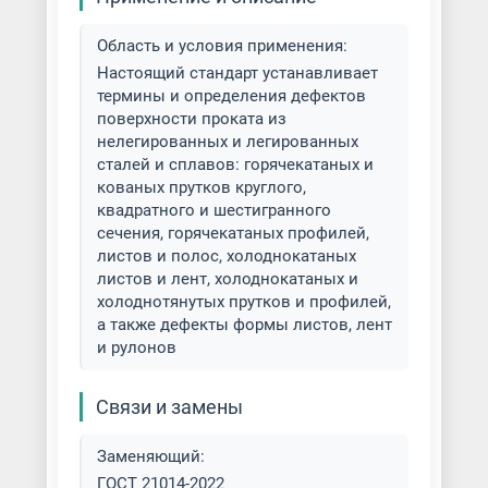
Профнастил
Область и условия применения:
Раскатка металла
Настоящий стандарт устанавливает
термины и определения дефектов
Труба бесшовная
поверхности проката из
горячедеформированная (г/д)
нелегированных и легированных
сталей и сплавов: горячекатаных и
Труба бесшовная
кованых прутков круглого,
холоднодеформированная (х/д)
квадратного и шестигранного
сечения, горячекатаных профилей,
листов и полос, холоднокатаных
Труба водогазопроводная (ВГП)
листов и лент, холоднокатаных и
холоднотянутых прутков и профилей,
Труба профильная
а также дефекты формы листов, лент
и рулонов
Труба электросварная (э/с)
Связи и замены
Удаление вмятин гладильным
молотком
Заменяющий:
ГОСТ 21014-2022