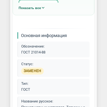
Арматура Ат800
Показать все
Балка горячекатаная (г/к)
Балка двутавровая
Основная информация
Балка сварная
Обозначение:
Гибка металлов разных типов
ГОСТ 21014-88
Изготовление металлических
Статус:
изделий
ЗАМЕНЕН
Лист перфорированный
Тип:
ГОСТ
Лист просечно-вытяжной (ПВЛ)
Название русское:
Лист рифленый