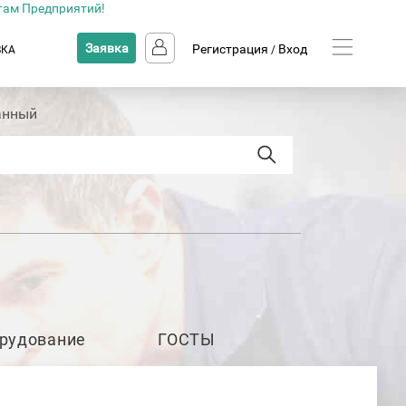
там Предприятий!
Заявка
Регистрация
Вход
ВКА
/
анный
рудование
ГОСТЫ