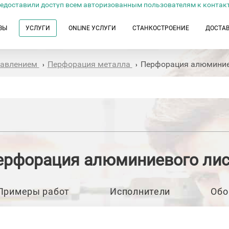
едоставили доступ всем авторизованным пользователям к контак
ЗЫ
УСЛУГИ
ONLINE УСЛУГИ
СТАНКОСТРОЕНИЕ
ДОСТА
давлением
Перфорация металла
Перфорация алюминие
›
›
ерфорация алюминиевого лис
Примеры работ
Исполнители
Обо