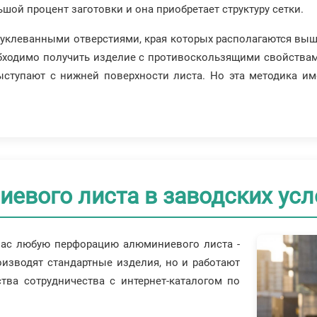
шой процент заготовки и она приобретает структуру сетки.
 пуклеванными отверстиями, края которых располагаются выш
бходимо получить изделие с противоскользящими свойствами
ыступают с нижней поверхности листа. Но эта методика им
евого листа в заводских усл
вас любую перфорацию алюминиевого листа -
оизводят стандартные изделия, но и работают
ва сотрудничества с интернет-каталогом по