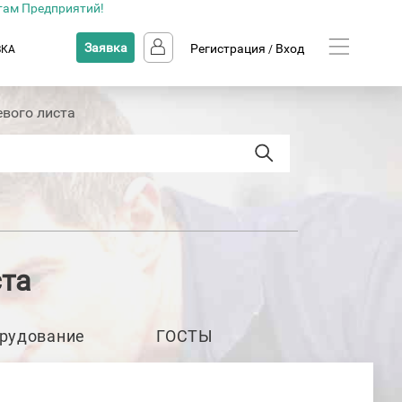
там Предприятий!
Заявка
Регистрация
Вход
ВКА
/
вого листа
та
рудование
ГОСТЫ