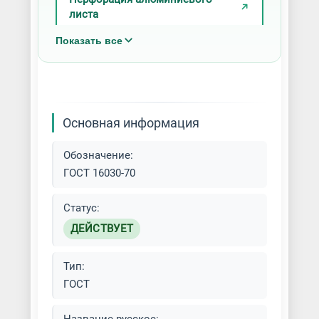
листа
Показать все
Перфорация металла
Перфорация металлического
листа
Основная информация
Перфорация отверстий в
металле
Обозначение:
ГОСТ 16030-70
Пробивка металла
Статус:
Пробивка отверстий
ДЕЙСТВУЕТ
Пробивные работы
Тип:
Ручная пробивка металла
ГОСТ
Сверление отверстий на