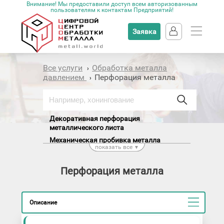
Внимание! Мы предоставили доступ всем авторизованным
пользователям к контактам Предприятий!
Заявка
Все услуги
Обработка металла
›
давлением
Перфорация металла
›
Декоративная перфорация
металлического листа
Механическая пробивка металла
показать все
▼
Перфорация алюминиевого листа
Перфорация металлического листа
Перфорация металла
Перфорация отверстий в металле
Перфорация труб
Пробивка металла
Описание
Пробивка отверстий