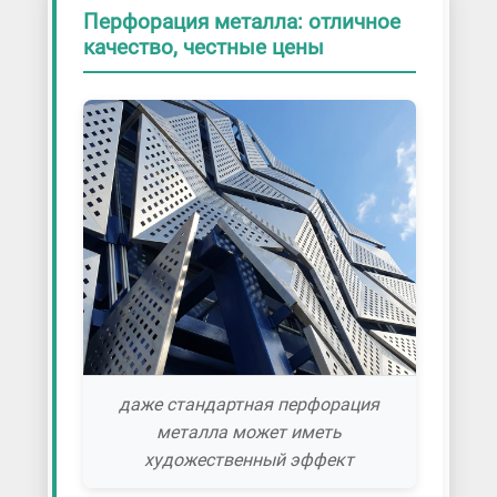
Пробивные работы
Перфорация металла: отличное
Пуклевка листового металла
качество, честные цены
Раскрой металла на координатно-
пробивном прессе
Ручная пробивка металла
Художественная перфорация
даже стандартная перфорация
металла может иметь
художественный эффект