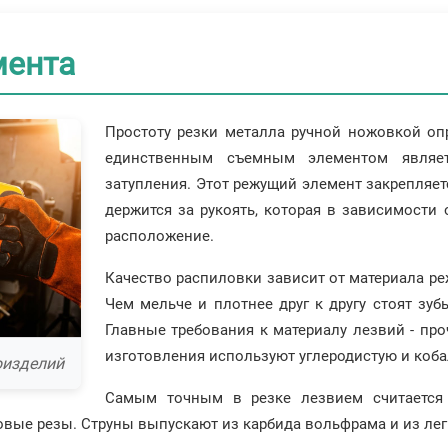
мента
Простоту резки металла ручной ножовкой опр
единственным съемным элементом являет
затупления. Этот режущий элемент закрепляетс
держится за рукоять, которая в зависимости
расположение.
Качество распиловки зависит от материала реж
Чем мельче и плотнее друг к другу стоят зуб
Главные требования к материалу лезвий - про
изготовления используют углеродистую и коба
оизделий
Самым точным в резке лезвием считается 
говые резы. Струны выпускают из карбида вольфрама и из л