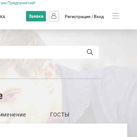
там Предприятий!
Заявка
Регистрация
Вход
ВКА
/
е
именение
ГОСТЫ