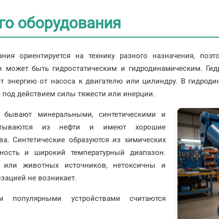
го оборудования
ания ориентируется на технику разного назначения, поэ
он может быть гидростатическим и гидродинамическим. Ги
ет энергию от насоса к двигателю или цилиндру. В гидрод
е под действием силы тяжести или инерции.
 бывают минеральными, синтетическими и
батываются из нефти и имеют хорошие
а. Синтетические образуются из химических
ьность и широкий температурный диапазон.
х или животных источников, нетоксичны и
изацией не возникает.
 популярными устройствами считаются