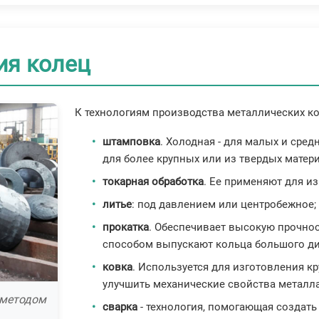
ия колец
К технологиям производства металлических ко
штамповка
. Холодная - для малых и сред
для более крупных или из твердых матер
токарная обработка
. Ее применяют для и
литье
: под давлением или центробежное;
прокатка
. Обеспечивает высокую прочнос
способом выпускают кольца большого ди
ковка
. Используется для изготовления к
улучшить механические свойства металла
 методом
сварка
- технология, помогающая создать