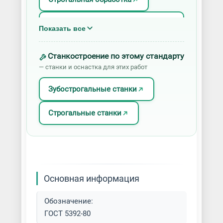
Строгание вертикальных и
Показать все
наклонных поверхностей
Станкостроение по этому стандарту
Строгание горизонтальных
— станки и оснастка для этих работ
поверхностей
Зубострогальные станки
Строгание пазов и канавок
Строгальные станки
Основная информация
Обозначение:
ГОСТ 5392-80