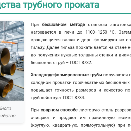
ства трубного проката
При
бесшовном методе
стальная заготовка
нагревается в печи до 1100–1250 °C. Зате
вращающиеся валки и дорн формируют из сп
гильзу. Далее гильза прокатывается на стане
до получения нужных толщины стенки и диаме
бесшовных труб – ГОСТ 8732.
Холоднодеформированные трубы
получаются 
холодной прокатки горячекатаных бесшовных т
повышает точность размеров и качество по
труб действует ГОСТ 8734.
бного
При
сварном способе
листовую сталь разреза
зяйство
очищают и придают им правильную геомет
(круглую, квадратную, прямоугольную) при