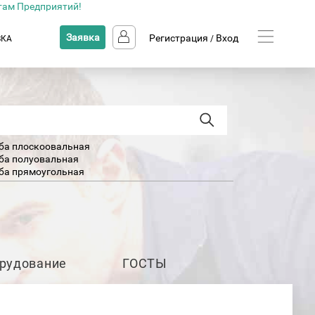
там Предприятий!
Заявка
Регистрация
Вход
ВКА
/
ба плоскоовальная
ба полуовальная
ба прямоугольная
ба электросварная (э/с)
рудование
ГОСТЫ