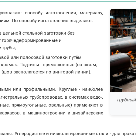
изнакам: способу изготовления, материалу,
риям. По способу изготовления выделяют:
з цельной стальной заготовки без
т горячедеформированные и
 трубы;
товой или полосовой заготовки путём
кромок. Подтипы - прямошовные (со швом,
(шов располагается по винтовой линии).
глыми или профильными. Круглые - наиболее
истральных трубопроводах, в системах водо-,
трубный
тные, прямоугольные, овальные) применяют в
 каркасов, в машиностроении и дизайнерских
иалы. Углеродистые и низколегированные стали - для прокат