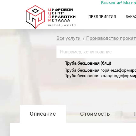
Внимание! Мы пр
ПРЕДПРИЯТИЯ
ЗАКА
Все услуги
Производство прока
›
Труба бесшовная (б/ш)
Труба бесшовная горячедеформиро
Труба бесшовная холоднодеформир
д)
Труба НКТ
Описание
Стоимость