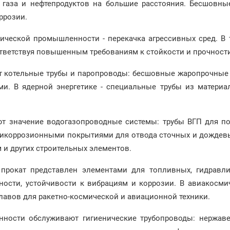
, газа и нефтепродуктов на большие расстояния. Бесшовн
ррозии.
ической промышленности - перекачка агрессивных сред. В 
тветствуя повышенным требованиям к стойкости и прочност
ют котельные трубы и паропроводы: бесшовные жаропрочные
и. В ядерной энергетике - специальные трубы из материа
ют значение водогазопроводные системы: трубы ВГП для по
нтикоррозионными покрытиями для отвода сточных и дождев
 и других строительных элементов.
 прокат представлен элементами для топливных, гидравл
чности, устойчивости к вибрациям и коррозии. В авиакосм
лавов для ракетно-космической и авиационной техники.
ности обслуживают гигиенические трубопроводы: нержав