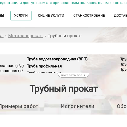
едоставили доступ всем авторизованным пользователям к контак
ЗЫ
УСЛУГИ
ONLINE УСЛУГИ
СТАНКОСТРОЕНИЕ
ДОСТА
та
Металлопрокат
Трубный прокат
›
›
Труба водогазопроводная (ВГП)
Тру
Тру
ванная (г/д)
Труба профильная
Тру
ованная (х/
Труба квадратная
Тру
показать все
▼
Труба овальная
Трубный прокат
Примеры работ
Исполнители
Обо