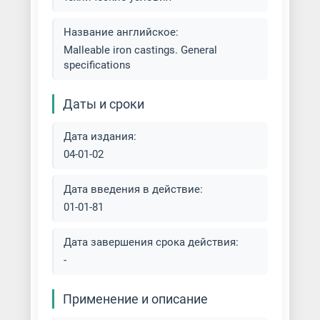
Художественное литье
Название английское:
Malleable iron castings. General
Центробежное литье
specifications
Чугунолитейное производство
Даты и сроки
Дата издания:
04-01-02
Дата введения в действие:
01-01-81
Дата завершения срока действия:
-
Применение и описание