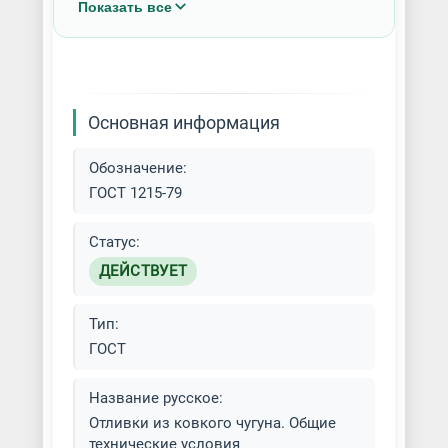
Показать все
Литье в песчаные формы (ПГС)
Литье металла на заказ
Основная информация
Литье намораживанием
Обозначение:
Литье по выплавляемой модели
ГОСТ 1215-79
(ЛВМ)
Статус:
Литье по газифицируемым
ДЕЙСТВУЕТ
моделям (ЛГМ)
Тип:
Литье под давлением
ГОСТ
Литье черных металлов
Название русское:
Отливки из ковкого чугуна. Общие
Литье чугуна
технические условия