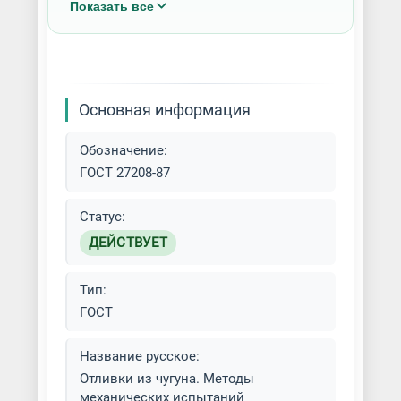
Показать все
Литье в песчаные формы (ПГС)
Литье металла на заказ
Основная информация
Литье намораживанием
Обозначение:
Литье по выплавляемой модели
ГОСТ 27208-87
(ЛВМ)
Статус:
Литье по газифицируемым
ДЕЙСТВУЕТ
моделям (ЛГМ)
Тип:
Литье под давлением
ГОСТ
Литье черных металлов
Название русское:
Отливки из чугуна. Методы
Литье чугуна
механических испытаний