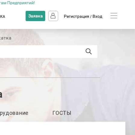
там Предприятий!
Заявка
Регистрация
Вход
ВКА
/
катка
а
рудование
ГОСТЫ