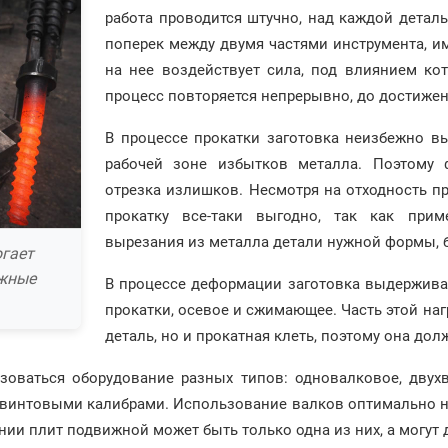
работа проводится штучно, над каждой детал
поперек между двумя частями инструмента, им
на нее воздействует сила, под влиянием кот
процесс повторяется непрерывно, до достиже
В процессе прокатки заготовка неизбежно вы
рабочей зоне избытков металла. Поэтому 
отрезка излишков. Несмотря на отходность п
прокатку все-таки выгодно, так как приме
вырезания из металла детали нужной формы, б
гает
ожные
В процессе деформации заготовка выдерживает
прокатки, осевое и сжимающее. Часть этой наг
деталь, но и прокатная клеть, поэтому она до
зоваться оборудование разных типов: одновалковое, двухв
винтовыми калибрами. Использование валков оптимально не
ии плит подвижной может быть только одна из них, а могут д