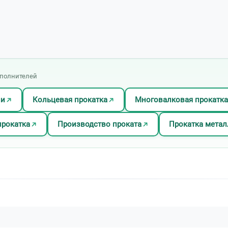
сполнителей
ли
Кольцевая прокатка
Многовалковая прокатка
прокатка
Производство проката
Прокатка метал