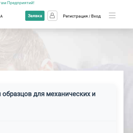
там Предприятий!
Заявка
Регистрация
Вход
КА
/
и образцов для механических и