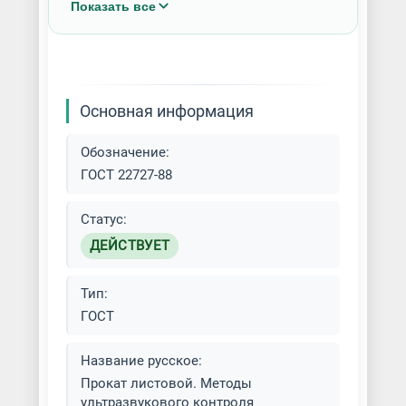
Показать все
Лист/Рулон оцинкованный
Многовалковая прокатка
Основная информация
Плоская прокатка
Обозначение:
Плоский прокат
ГОСТ 22727-88
Поперечно-клиновая прокатка
Статус:
ДЕЙСТВУЕТ
Производство проката
Тип:
Прокатка металла
ГОСТ
Радиусная гибка листа
Название русское:
Прокат листовой. Методы
ультразвукового контроля