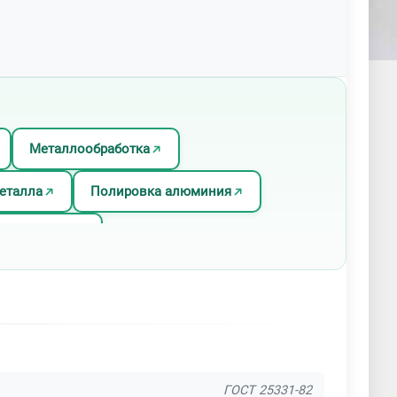
Металлообработка
еталла
Полировка алюминия
 по металлу
Электроэрозионная резка
ГОСТ 25331-82