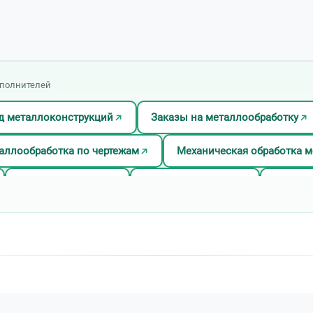
сполнителей
д металлоконструкций
Заказы на металлообработку
аллообработка по чертежам
Механическая обработка м
Полировка стали
Полировка титана
Работы
лообработки
Электроэрозионная обработка металла