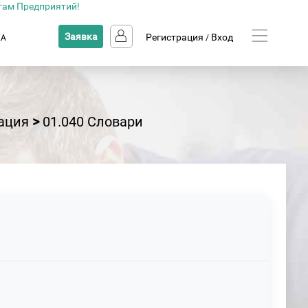
там Предприятий!
Заявка
Регистрация
Вход
КА
/
ация
>
01.040 Словари