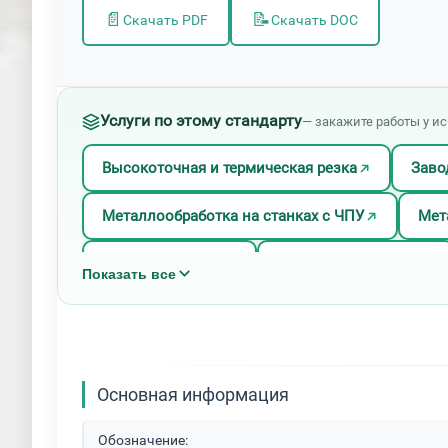
📄
📝
Скачать PDF
Скачать DOC
Услуги по этому стандарту
— закажите работы у и
Высокоточная и термическая резка
Заво
Металлообработка на станках с ЧПУ
Мет
Полировка меди
Полировка металла
Показать все
Финишная обработка металла
Цех метал
Основная информация
Обозначение: