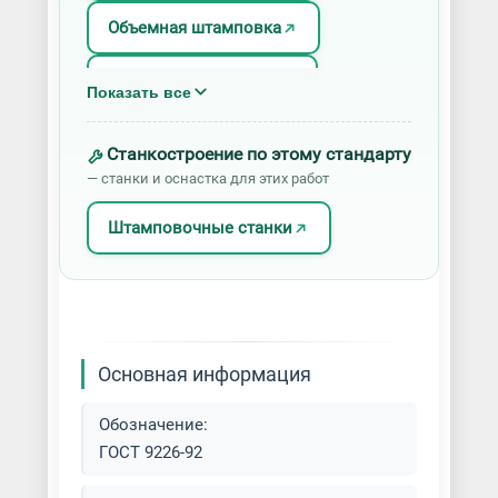
Объемная штамповка
Холодная штамповка
Показать все
Художественная штамповка
Станкостроение по этому стандарту
— станки и оснастка для этих работ
Штамповка алюминия
Штамповочные станки
Штамповка для ковки
Штамповка изделий из латуни
Штамповка медалей
Основная информация
Штамповка меди
Обозначение:
ГОСТ 9226-92
Штамповка металлов разных
типов