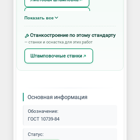
Объемная штамповка
Показать все
Холодная штамповка
Станкостроение по этому стандарту
— станки и оснастка для этих работ
Художественная штамповка
Штамповочные станки
Штамповка алюминия
Штамповка для ковки
Штамповка изделий из латуни
Основная информация
Штамповка медалей
Обозначение:
ГОСТ 10739-84
Штамповка меди
Статус:
Штамповка металлов разных