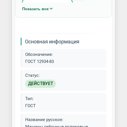
Кронштейногибы
Показать все
Профилегибы
Спирально-навивные станки
Основная информация
Станки для гибки
Обозначение:
Станки для гибки арматуры
ГОСТ 12934-83
Станки для гибки с ЧПУ
Статус:
ДЕЙСТВУЕТ
Станки для радиусной гибки
Тип:
Фальцегибочные станки
ГОСТ
Фальцеосадочные станки
Название русское:
Машины гибочные роликовые.