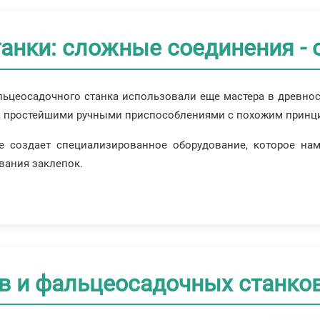
нки: сложные соединения - о
льцеосадочного станка использовали еще мастера в древно
ра простейшими ручными приспособлениями с похожим принц
е создает специализированное оборудование, которое на
вания заклепок.
в и фальцеосадочных станко