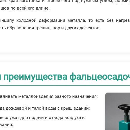
ает край заготовка и сгибает его под нужным углом, форми
шов по всей его длине.
нципу холодной деформации металла, то есть без нагрев
ать образования трещин, пор и других дефектов.
 преимущества фальцеосадо
вливать металлоизделия разного назначения:
да дождевой и талой воды с крыш зданий;
 служат для подачи и отвода воздуха в
вания;