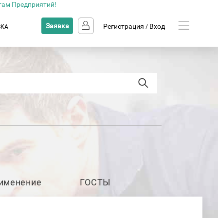
там Предприятий!
Заявка
Регистрация
Вход
ВКА
/
именение
ГОСТЫ