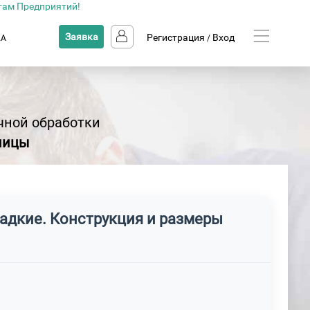
там Предприятий!
Заявка
Регистрация
Вход
КА
/
чной обработки
жницы
адкие. Конструкция и размеры