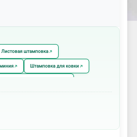
Листовая штамповка
миния
Штамповка для ковки
мповка нержавеющей стали