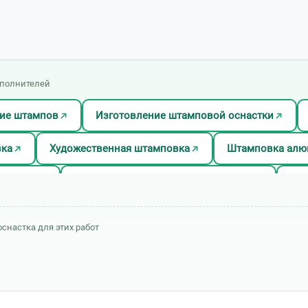
сполнителей
ие штампов
Изготовление штамповой оснастки
вка
Художественная штамповка
Штамповка алю
ка меди
Штамповка металлов разных типов
Шта
оснастка для этих работ