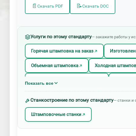
📄
📝
Скачать PDF
Скачать DOC
Услуги по этому стандарту
— закажите работы у и
Горячая штамповка на заказ
Изготовлен
Объемная штамповка
Холодная штампо
Штамповка изделий из латуни
Штампов
Показать все
Штамповка стали
Штамповка титана
Станкостроение по этому стандарту
— станки и 
Штамповочные станки