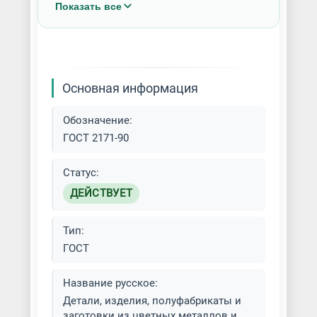
Показать все
образцам заказчика
Изготовление деталей по
фотографии
Основная информация
Изготовление деталей разных
типов
Обозначение:
ГОСТ 2171-90
Изготовление заготовок
Статус:
Изготовление запчастей для
ДЕЙСТВУЕТ
спецтехники
Лазерная резка алюминия
Тип:
ГОСТ
Лазерная резка латуни
Название русское:
Лазерная резка меди
Детали, изделия, полуфабрикаты и
заготовки из цветных металлов и