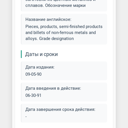
сплавов. Обозначение марки
Плазменная резка алюминия
Плазменная резка латуни
Название английское:
Pieces, products, semi-finished products
and billets of non-ferrous metals and
Плазменная резка меди
alloys. Grade designation
Резка заготовок
Даты и сроки
Дата издания:
09-05-90
Дата введения в действие:
06-30-91
Дата завершения срока действия:
-