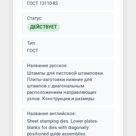
ГОСТ 13110-83
Штамповка изделий из латуни
Статус:
Штамповка медалей
ДЕЙСТВУЕТ
Штамповка меди
Тип:
ГОСТ
Штамповка металлов разных
типов
Название русское:
Штампы для листовой штамповки.
Штамповка нержавеющей стали
Плиты-заготовки нижние для
штампов с диагональным
Штамповка стали
расположением направляющих
узлов. Конструкция и размеры
Штамповка титана
Название английское:
Sheet stamping dies. Lower plates-
blanks for dies with diagonally
positioned guide assemblies.