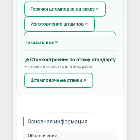
Горячая штамповка на заказ
Изготовление штампов
Изготовление штамповой
Показать все
оснастки
Станкостроение по этому стандарту
Листовая штамповка
— станки и оснастка для этих работ
Объемная штамповка
Штамповочные станки
Холодная штамповка
Художественная штамповка
Штамповка алюминия
Основная информация
Обозначение:
Штамповка для ковки