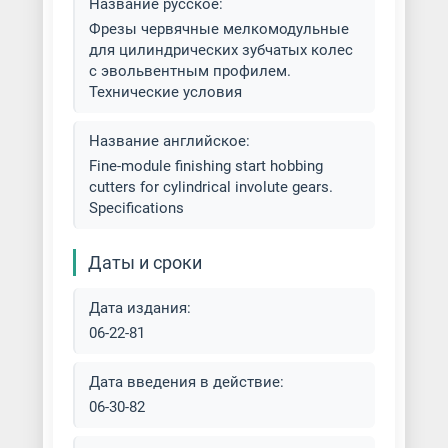
горизонтальных поверхностей
Название русское:
Фрезы червячные мелкомодульные
для цилиндрических зубчатых колес
Фрезеровка деталей из стали
с эвольвентным профилем.
Технические условия
Фрезеровка деталей на заказ
Название английское:
Фрезеровка заготовок
Fine-module finishing start hobbing
cutters for cylindrical involute gears.
Фрезеровка металла
Specifications
Фрезеровка на вертикально-
Даты и сроки
фрезерных станках
Дата издания:
Фрезеровка на горизонтально-
фрезерных станках
06-22-81
Фрезеровка отверстий в
Дата введения в действие:
металле
06-30-82