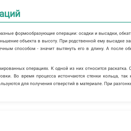
аций
разные формообразующие операции: осадки и высадки, обкатк
ньшение объекта в высоту. При родственной ему высадке заг
ечным способом - значит вытянуть его в длину. А после о
зированных операциях. К одной из них относится раскатка. 
товки. Во время процесса истончаются стенки кольца, так
ьзуются для получения отверстий в материале. При разгонк