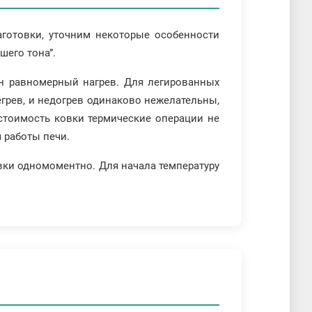
аготовки, уточним некоторые особенности
шего тона”.
ен равномерный нагрев. Для легированных
егрев, и недогрев одинаково нежелательны,
 стоимость ковки термические операции не
я работы печи.
вки одномоментно. Для начала температуру