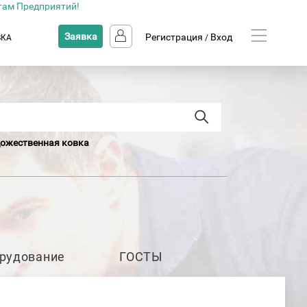
там Предприятий!
Заявка
Регистрация
Вход
ВКА
/
ожественная ковка
рудование
ГОСТЫ