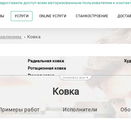
едоставили доступ всем авторизованным пользователям к контак
ЗЫ
УСЛУГИ
ONLINE УСЛУГИ
СТАНКОСТРОЕНИЕ
ДОСТА
давлением
Ковка
›
Радиальная ковка
Худ
Ротационная ковка
Ручная ковка
показать все
▼
Холодная высадка
Ковка
Холодная ковка
Примеры работ
Исполнители
Обо