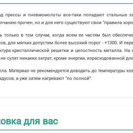
под прессы и пневмомолоты все-таки попадают стальные з
лчанию прочен, но и для него существуют свои “правила хоро
ь только в том случае, когда всем ее частям был обеспеч
ов, для мягких допустим более высокий порог - +1300. И пер
уктура кристаллической решетки и целостность металла. На
не сулят никаких затрат, кроме энергии, израсходованной дл
лла. Материал не рекомендуется доводить до температуры ко
дусов, а уже затем нагревают “по полной”.
овка для вас