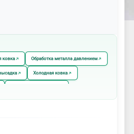
 ковка
Обработка металла давлением
высадка
Холодная ковка
Штамповка для ковки
ов разных типов