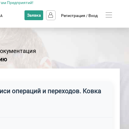
там Предприятий!
Заявка
Регистрация
Вход
КА
/
Документация
цию
иси операций и переходов. Ковка