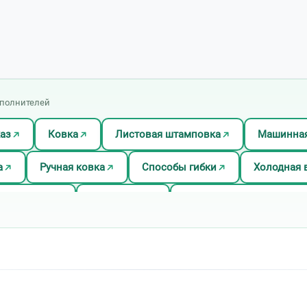
сполнителей
аз
Ковка
Листовая штамповка
Машинная
а
Ручная ковка
Способы гибки
Холодная 
штамповка
Штамповка
Штамповка алюминия
а медалей
Штамповка меди
Штамповка металл
вка стали
Штамповка титана