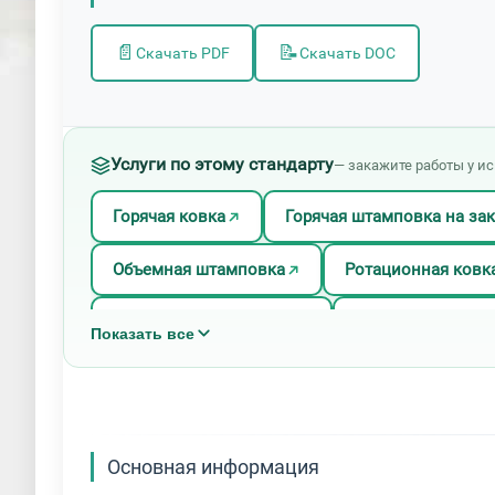
📄
📝
Скачать PDF
Скачать DOC
Услуги по этому стандарту
— закажите работы у и
Горячая ковка
Горячая штамповка на зак
Объемная штамповка
Ротационная ковк
Художественная ковка
Художественная 
Показать все
Штамповка изделий из латуни
Штамповк
Штамповка нержавеющей стали
Штампо
Основная информация