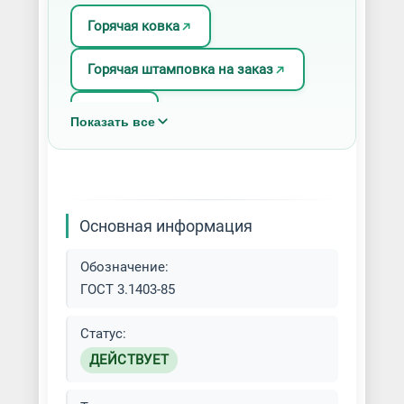
Горячая ковка
Горячая штамповка на заказ
Ковка
Показать все
Ковка на пневмомолотах
Листовая штамповка
Основная информация
Машинная ковка
Обозначение:
Обработка металла давлением
ГОСТ 3.1403-85
Объемная штамповка
Статус:
ДЕЙСТВУЕТ
Прокатка-прессование металла