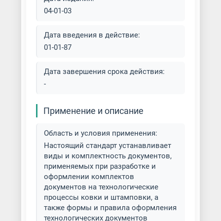
04-01-03
Штамповка алюминия
Дата введения в действие:
Штамповка для ковки
01-01-87
Штамповка изделий из латуни
Дата завершения срока действия:
-
Штамповка медалей
Применение и описание
Штамповка меди
Область и условия применения:
Штамповка металлов разных
Настоящий стандарт устанавливает
типов
виды и комплектность документов,
применяемых при разработке и
Штамповка нержавеющей стали
оформлении комплектов
документов на технологические
процессы ковки и штамповки, а
Штамповка стали
также формы и правила оформления
технологических документов