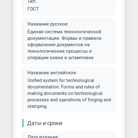
Тип:
Радиальная ковка
ГОСТ
Ротационная ковка
Название русское:
Единая система технологической
Ручная ковка
документации. Формы и правила
оформления документов на
Способы гибки
технологические процессы и
операции ковки и штамповки
Холодная высадка
Название английское:
Холодная ковка
Unified system for technological
documentation. Forms and rules of
Холодная штамповка
making documents on technological
processes and operations of forging and
stamping
Художественная ковка
Художественная штамповка
Даты и сроки
Дата издания:
Штамповка