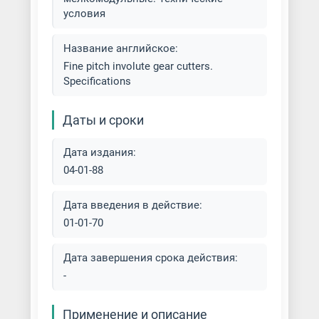
условия
Фрезеровка деталей из стали
Название английское:
Fine pitch involute gear cutters.
Фрезеровка деталей на заказ
Specifications
Фрезеровка заготовок
Даты и сроки
Фрезеровка металла
Дата издания:
Фрезеровка на вертикально-
04-01-88
фрезерных станках
Дата введения в действие:
Фрезеровка на горизонтально-
01-01-70
фрезерных станках
Дата завершения срока действия:
Фрезеровка отверстий в
-
металле
Применение и описание