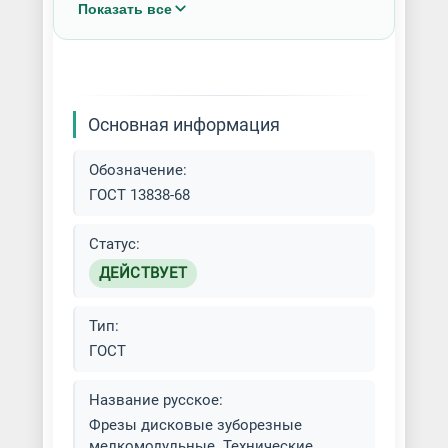
Показать все
Изготовление фрез
Крупногабаритная фрезеровка
Основная информация
Услуги фрезеровки
Обозначение:
Фрезерная обработка на станках
ГОСТ 13838-68
с ЧПУ
Статус:
Фрезерная резка на чпу станке
ДЕЙСТВУЕТ
Фрезерные работы от одной
Тип:
детали
ГОСТ
Фрезерные работы по металлу
Название русское:
Фрезы дисковые зуборезные
Фрезерование вертикальных и
мелкомодульные. Технические
горизонтальных поверхностей