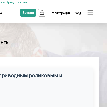
там Предприятий!
Заявка
Регистрация
Вход
КА
/
енты
к приводным роликовым и