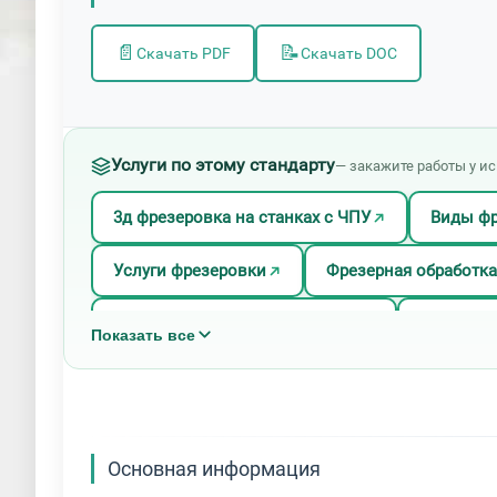
📄
📝
Скачать PDF
Скачать DOC
Услуги по этому стандарту
— закажите работы у и
3д фрезеровка на станках с ЧПУ
Виды фр
Услуги фрезеровки
Фрезерная обработка
Фрезерные работы по металлу
Фрезеров
Показать все
Фрезеровка деталей на заказ
Фрезеровк
Фрезеровка на горизонтально-фрезерных станк
Основная информация