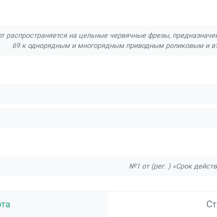
т распространяется на цельные червячные фрезы, предназначен
69 к однорядным и многорядным приводным роликовым и вт
№1 от (рег. ) «Срок дейст
рта
Ст