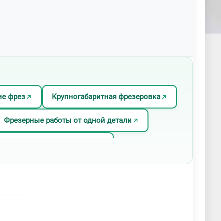
ие фрез
Крупногабаритная фрезеровка
Фрезерные работы от одной детали
езеровка деталей из стали
 вертикально-фрезерных станках