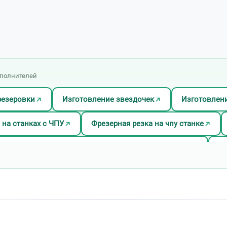
сполнителей
езеровки
Изготовление звездочек
Изготовлен
 на станках с ЧПУ
Фрезерная резка на чпу станке
ание вертикальных и горизонтальных поверхностей
Фр
а заготовок
Фрезеровка металла
Фрезеровка на
ах
Фрезеровка отверстий в металле