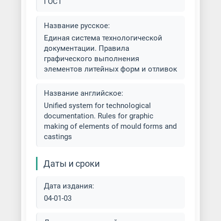
Литье намораживанием
ГОСТ
Литье по выплавляемой модели
Название русское:
(ЛВМ)
Единая система технологической
документации. Правила
графического выполнения
Литье по газифицируемым
элементов литейных форм и отливок
моделям (ЛГМ)
Литье по чертежам заказчика
Название английское:
Unified system for technological
documentation. Rules for graphic
Литье под давлением
making of elements of mould forms and
castings
Литье с безопочной формовкой
Даты и сроки
Литье с вакуумно-плёночной
формовкой
Дата издания:
Литье с вакуумной формовкой
04-01-03