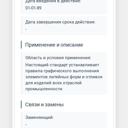
Литье со стопочной формовкой
Дата введения в действие:
01-01-89
Литье цветных металлов
Дата завершения срока действия:
Литье черных металлов
-
Литье чугуна
Применение и описание
Художественное литье
Область и условия применения:
Настоящий стандарт устанавливает
Центробежное литье
правила графического выполнения
элементов литейных форм и отливок
Центробежное электрошлаковое
для изделий всех отраслей
литье (ЦЭШЛ)
промышленности
Чугунолитейное производство
Связи и замены
Электрошлаковое литье (ЭШЛ)
Заменяющий:
-