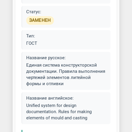
Литье в кокиль
Статус:
Литье в оболочковые формы
ЗАМЕНЕН
Литье в песчаные формы (ПГС)
Тип:
Литье в формы с наружным
ГОСТ
отверждением
Название русское:
Литье в холоднотвердеющие
Единая система конструкторской
смеси (ХТС)
документации. Правила выполнения
чертежей элементов литейной
формы и отливки
Литье в шаблонные формы
Литье намораживанием
Название английское:
Unified system for design
documentation. Rules for making
Литье по выплавляемой модели
elements of mould and casting
(ЛВМ)