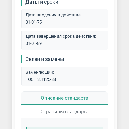
Литье по газифицируемым
Даты и сроки
моделям (ЛГМ)
Дата введения в действие:
Литье по чертежам заказчика
01-01-75
Литье под давлением
Дата завершения срока действия:
01-01-89
Литье с безопочной формовкой
Связи и замены
Литье с вакуумно-плёночной
формовкой
Заменяющий:
ГОСТ 3.1125-88
Литье с вакуумной формовкой
Литье со стопочной формовкой
Описание стандарта
Литье цветных металлов
Страницы стандарта
Литье черных металлов