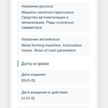
Название русское:
Прессы для металлических
Машины кузнечно-прессовые.
порошков
Средства автоматизации и
механизации. Ряды основных
Пробивные станки
параметров
Протяжные станки
Название английское:
Metal forming machines. Automation
Пуклевочные прессы
means. Rows of main parameters
Радиально-ковочные машины
Даты и сроки
Ротационно-ковочные машины
Дата издания:
05-01-05
Станки для холодной ковки
Дата введения в действие:
Штамповочные станки
01-01-92
Электромагнитные прессы