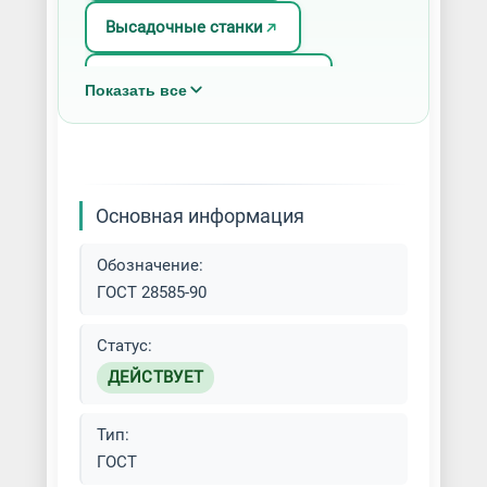
Высадочные станки
Гидравлические прессы
Показать все
Горизонтально-ковочные
машины
Ковочные вальцы
Основная информация
Кривошипно-шатунные прессы
Обозначение:
ГОСТ 28585-90
Кузнечные молоты
Статус:
Кузнечные прессы
ДЕЙСТВУЕТ
Кузнечные станки
Тип:
ГОСТ
Прессовые станки