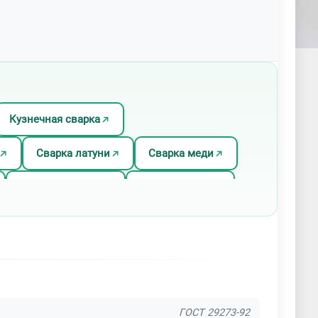
Кузнечная сварка
Сварка латуни
Сварка меди
Сварка трением
Сварка чугуна
ектронно-лучевая сварка
ГОСТ 29273-92