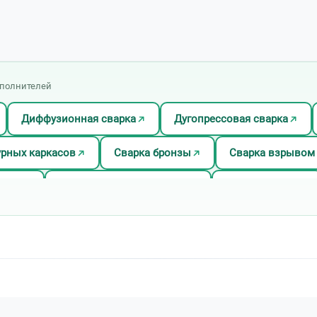
сполнителей
Диффузионная сварка
Дугопрессовая сварка
урных каркасов
Сварка бронзы
Сварка взрывом
оном
Сварка под слоем флюса
Сварка титана
а
Химическая сварка
Холодная сварка
Эл