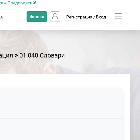
там Предприятий!
Заявка
Регистрация
Вход
КА
/
ация
>
01.040 Словари