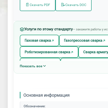
📄
📝
Скачать PDF
Скачать DOC
Услуги по этому стандарту
— закажите работы у и
Газовая сварка
Газопрессовая сварка
Роботизированная сварка
Сварка армат
Сварка металла
Сварка нержавейки арг
Показать все
Термитная сварка
Ультразвуковая сварк
Основная информация
Обозначение: